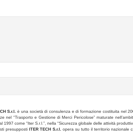
H S.r.l.
è una società di consulenza e di formazione costituita nel 200
ze nel “Trasporto e Gestione di Merci Pericolose” maturate nell’ambito 
al 1997 come “Iter S.r.l.”, nella “Sicurezza globale delle attività produttiv
sti presupposti
ITER TECH S.r.l.
opera su tutto il territorio nazionale