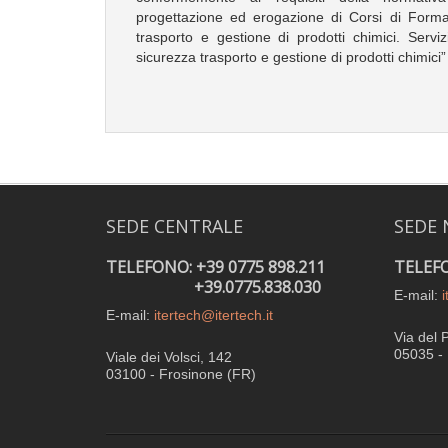
progettazione ed erogazione di Corsi di Forma
trasporto e gestione di prodotti chimici. Servi
sicurezza trasporto e gestione di prodotti chimici”
SEDE CENTRALE
SEDE 
TELEFONO: +39 0775 898.211
TELEFO
+39.0775.838.030
E-mail:
i
E-mail:
itertech@itertech.it
Via del 
05035 - 
Viale dei Volsci, 142
03100 - Frosinone (FR)