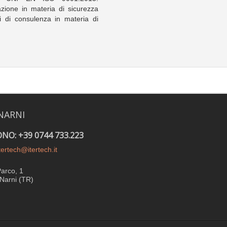
zione in materia di sicurezza
zi di consulenza in materia di
NARNI
NO: +39 0744 733.223
tertech@itertech.it
Parco, 1
Narni (TR)