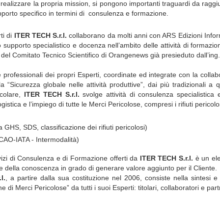
 realizzare la propria mission, si pongono importanti traguardi da ragg
pporto specifico in termini di consulenza e formazione.
ti di
ITER TECH S.r.l.
collaborano da molti anni con ARS Edizioni Inform
 supporto specialistico e docenza nell’ambito delle attività di formaz
el Comitato Tecnico Scientifico di Orangenews già presieduto dall’ing
professionali dei propri Esperti, coordinate ed integrate con la collabo
ella “Sicurezza globale nelle attività produttive”, dai più tradizionali 
icolare,
ITER TECH S.r.l.
svolge attività di consulenza specialistica
istica e l’impiego di tutte le Merci Pericolose, compresi i rifiuti pericolo
S, SDS, classificazione dei rifiuti pericolosi)
AO-IATA - Intermodalità)
vizi di Consulenza e di Formazione offerti da
ITER TECH S.r.l.
è un elem
 della conoscenza in grado di generare valore aggiunto per il Cliente.
l.
, a partire dalla sua costituzione nel 2006, consiste nella sintesi 
i Merci Pericolose” da tutti i suoi Esperti: titolari, collaboratori e part