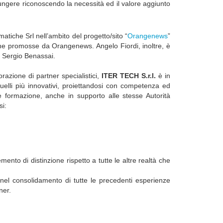
iungere riconoscendo la necessità ed il valore aggiunto
atiche Srl nell’ambito del progetto/sito “
Orangenews
”
ione promosse da Orangenews. Angelo Fiordi, inoltre, è
. Sergio Benassai.
razione di partner specialistici,
ITER TECH S.r.l.
è in
a quelli più innovativi, proiettandosi con competenza ed
 e formazione, anche in supporto alle stesse Autorità
si:
ento di distinzione rispetto a tutte le altre realtà che
e nel consolidamento di tutte le precedenti esperienze
ner.