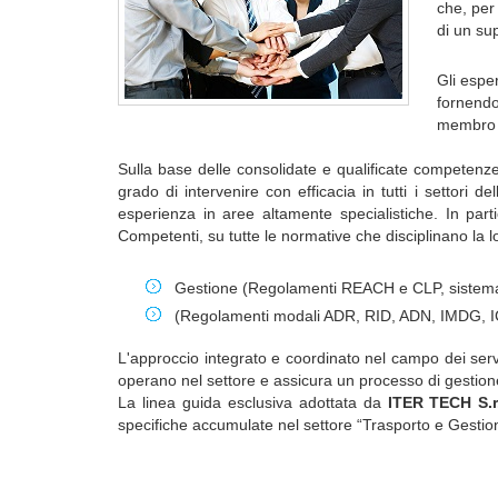
che, per
di un su
Gli esper
fornendo
membro d
Sulla base delle consolidate e qualificate competenze 
grado di intervenire con efficacia in tutti i settori d
esperienza in aree altamente specialistiche. In part
Competenti, su tutte le normative che disciplinano la log
Gestione (Regolamenti REACH e CLP, sistema GH
(Regolamenti modali ADR, RID, ADN, IMDG, IC
L'approccio integrato e coordinato nel campo dei ser
operano nel settore e assicura un processo di gestione
La linea guida esclusiva adottata da
ITER TECH S.r.
specifiche accumulate nel settore “Trasporto e Gestione d