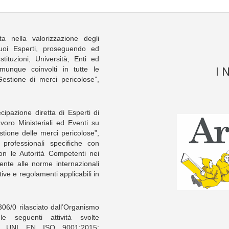
 nella valorizzazione degli
uoi Esperti, proseguendo ed
tituzioni, Università, Enti ed
I 
munque coinvolti in tutte le
Gestione di merci pericolose”,
cipazione diretta di Esperti di
oro Ministeriali ed Eventi su
estione delle merci pericolose”,
professionali specifiche con
con le Autorità Competenti nei
lmente alle norme internazionali
ive e regolamenti applicabili in
306/0 rilasciato dall’Organismo
 le seguenti attività svolte
iva UNI EN ISO 9001:2015: