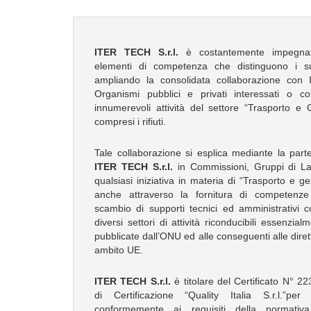
ITER TECH S.r.l.
è costantemente impegnata
elementi di competenza che distinguono i s
ampliando la consolidata collaborazione con Is
Organismi pubblici e privati interessati o co
innumerevoli attività del settore “Trasporto e 
compresi i rifiuti.
Tale collaborazione si esplica mediante la parte
ITER TECH S.r.l.
in Commissioni, Gruppi di Lav
qualsiasi iniziativa in materia di “Trasporto e g
anche attraverso la fornitura di competenze 
scambio di supporti tecnici ed amministrativi 
diversi settori di attività riconducibili essenzia
pubblicate dall’ONU ed alle conseguenti alle dirett
ambito UE.
ITER TECH S.r.l.
è titolare del Certificato N° 22
di Certificazione “Quality Italia S.r.l.”per
conformemente ai requisiti della normat