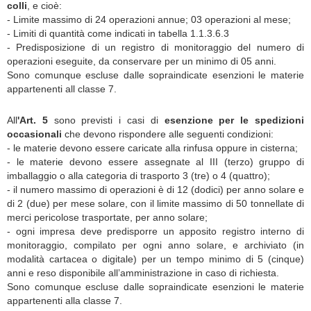
colli
, e cioè:
- Limite massimo di 24 operazioni annue; 03 operazioni al mese;
- Limiti di quantità come indicati in tabella 1.1.3.6.3
- Predisposizione di un registro di monitoraggio del numero di
operazioni eseguite, da conservare per un minimo di 05 anni.
Sono comunque escluse dalle sopraindicate esenzioni le materie
appartenenti all classe 7
.
All
'Art. 5
sono previsti i casi di
esenzione per le spedizioni
occasionali
che devono rispondere alle seguenti condizioni:
- le materie devono essere caricate alla rinfusa oppure in cisterna;
- le materie devono essere assegnate al III (terzo) gruppo di
imballaggio o alla categoria di trasporto 3 (tre) o 4 (quattro);
- il numero massimo di operazioni è di 12 (dodici) per anno solare e
di 2 (due) per mese solare, con il limite massimo di 50 tonnellate di
merci pericolose trasportate, per anno solare;
- ogni impresa deve predisporre un apposito registro interno di
monitoraggio, compilato per ogni anno solare, e archiviato (in
modalità cartacea o digitale) per un tempo minimo di 5 (cinque)
anni e reso disponibile all’amministrazione in caso di richiesta.
Sono comunque escluse dalle sopraindicate esenzioni le materie
appartenenti alla classe 7
.