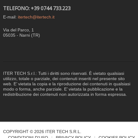
TELEFONO: +39 0744 733.223
E-mail:
itertech@itertech.it
Via del Parco, 1
05035 - Narni (TR)
ITER TECH S.r.l.: Tutti i diritti sono riservati. È vietato qualsiasi
utilizzo, totale o parziale, dei contenuti inseriti nel presente sito
web. E’ vietata la copia e la riproduzione dei contenuti in qualsiasi
modo o forma, anche parziale. E’ vietata la pubblicazione e la
redistribuzione dei contenuti non autorizzata in forma espressa.
COPYRIGHT © 2026 ITER TECH S.R.L.
CONDIZIONI D'USO
PRIVACY POLICY
COOKIES POLICY